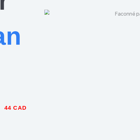
r
an
|
44 CAD