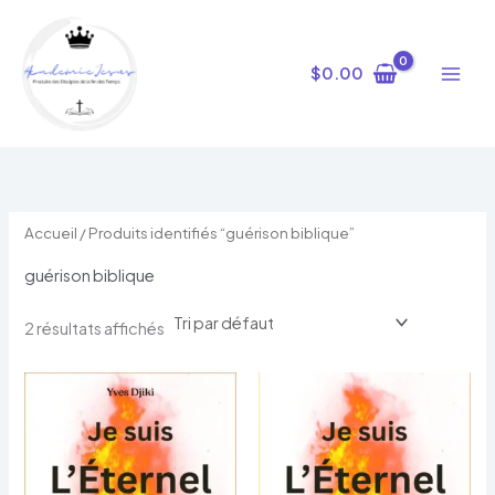
Aller
au
contenu
$
0.00
Accueil
/ Produits identifiés “guérison biblique”
guérison biblique
2 résultats affichés