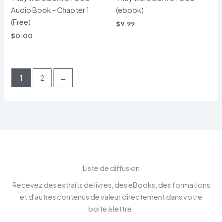
Audio Book – Chapter 1
(ebook)
(Free)
$
9.99
$
0.00
1
2
→
Liste de diffusion
Recevez des extraits de livres, des eBooks, des formations
et d'autres contenus de valeur directement dans votre
boite à lettre.