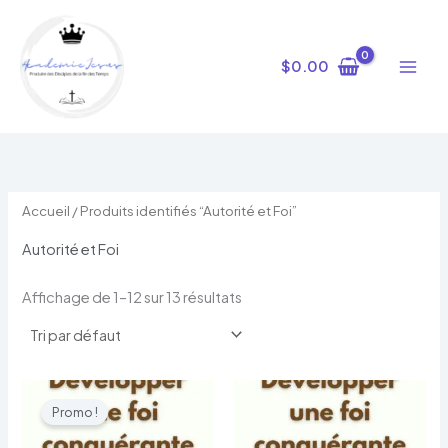
Aller
au
contenu
$
0.00
Accueil
/ Produits identifiés “Autorité et Foi”
Autorité et Foi
Affichage de 1–12 sur 13 résultats
Le
Le
prix
prix
Promo !
initial
actuel
était :
est :