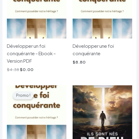
$4.38.
$0.00.
Développer un foi
Développer une foi
conquérante – Ebook –
conquérante
Version PDF
$
8.80
$
4.38
$
0.00
Le
Le
prix
prix
Promo !
initial
actuel
était :
est :
$4.99.
$0.00.