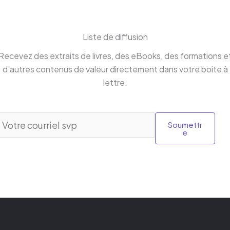
Liste de diffusion
Recevez des extraits de livres, des eBooks, des formations e
d'autres contenus de valeur directement dans votre boite à
lettre.
Soumettr
e