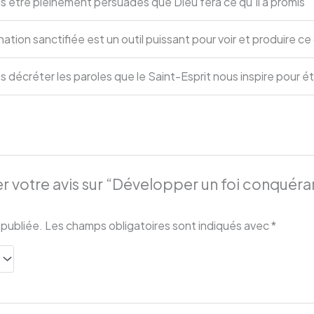
 être pleinement persuadés que Dieu fera ce qu’Il a promis
ation sanctifiée est un outil puissant pour voir et produire c
décréter les paroles que le Saint-Esprit nous inspire pour ét
er votre avis sur “Développer un foi conquér
 publiée.
Les champs obligatoires sont indiqués avec
*