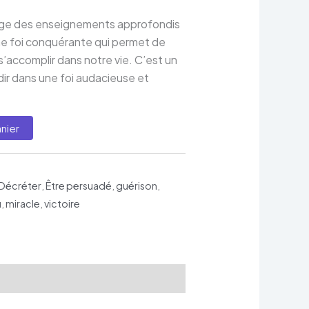
rtage des enseignements approfondis
une foi conquérante qui permet de
 s’accomplir dans notre vie. C’est un
dir dans une foi audacieuse et
nier
Décréter
,
Être persuadé
,
guérison
,
u
,
miracle
,
victoire