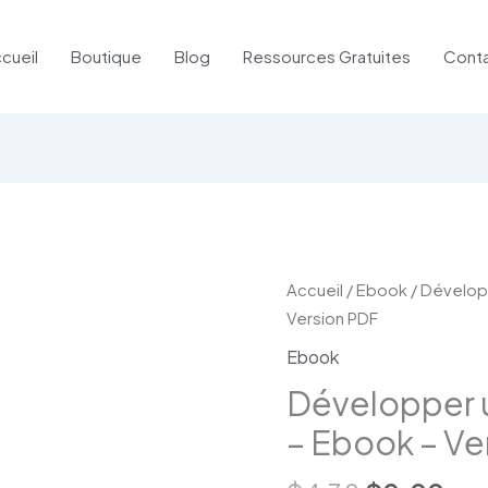
cueil
Boutique
Blog
Ressources Gratuites
Cont
Le
Le
quantité
Accueil
/
Ebook
/ Dévelop
prix
pri
de
Version PDF
initial
act
Développer
Ebook
était :
est 
un
Développer 
$4.38.
$0
foi
conquérante
– Ebook – Ve
-
Ebook