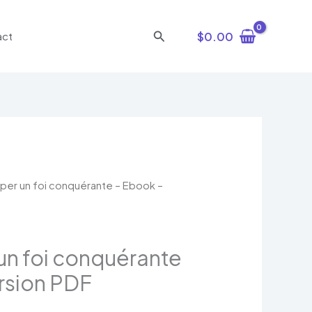
Rechercher
$
0.00
act
per un foi conquérante – Ebook –
x
uel
:
un foi conquérante
.00.
rsion PDF