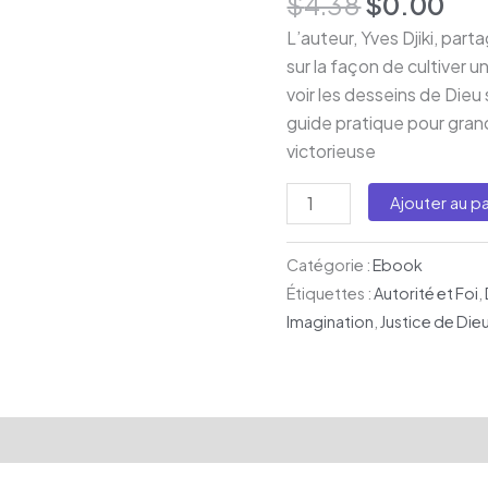
$
4.38
$
0.00
-
L’auteur, Yves Djiki, pa
Version
sur la façon de cultiver 
PDF
voir les desseins de Dieu
guide pratique pour gran
victorieuse
Ajouter au pa
Catégorie :
Ebook
Étiquettes :
Autorité et Foi
,
Imagination
,
Justice de Die