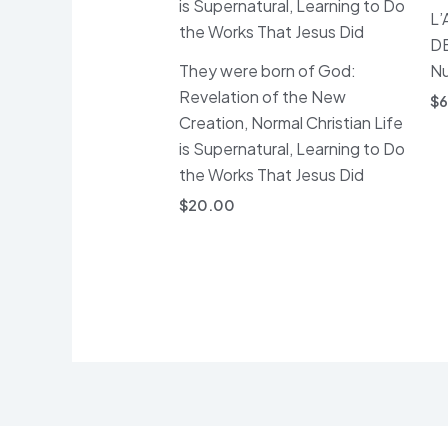
L
DE
They were born of God:
N
Revelation of the New
$
6
Creation, Normal Christian Life
is Supernatural, Learning to Do
the Works That Jesus Did
$
20.00