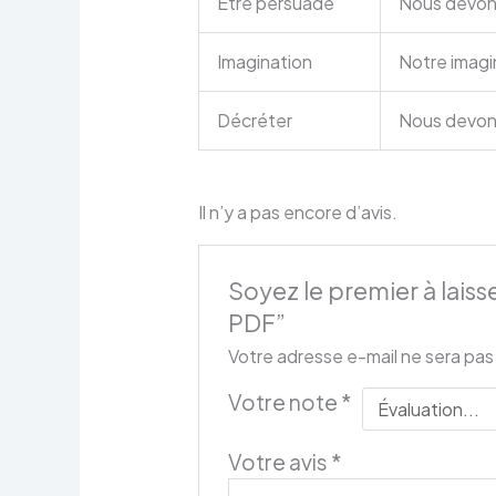
Être persuadé
Nous devons
Imagination
Notre imagin
Décréter
Nous devons 
Il n’y a pas encore d’avis.
Soyez le premier à laiss
PDF”
Votre adresse e-mail ne sera pas
Votre note
*
Votre avis
*