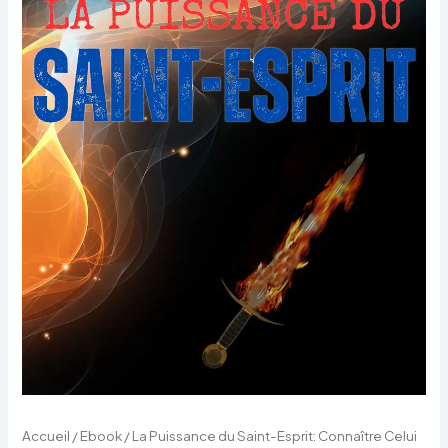
qui
est
le
Chef
suprême
de
l’Église
sur
la
Terre
(eBook)
Accueil
/
Ebook
/ La Puissance du Saint-Esprit: Connaître Celui