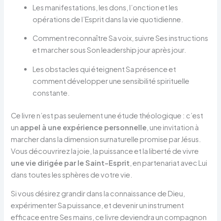
Les manifestations, les dons, l’onction et les
opérations de l’Esprit dans la vie quotidienne.
Comment reconnaître Sa voix, suivre Ses instructions
et marcher sous Son leadership jour après jour.
Les obstacles qui éteignent Sa présence et
comment développer une sensibilité spirituelle
constante.
Ce livre n’est pas seulement une étude théologique : c’est
un
appel à une expérience personnelle
, une invitation à
marcher dans la dimension surnaturelle promise par Jésus.
Vous découvrirez la joie, la puissance et la liberté de vivre
une vie dirigée par le Saint-Esprit
, en partenariat avec Lui
dans toutes les sphères de votre vie.
Si vous désirez grandir dans la connaissance de Dieu,
expérimenter Sa puissance, et devenir un instrument
efficace entre Ses mains, ce livre deviendra un compagnon