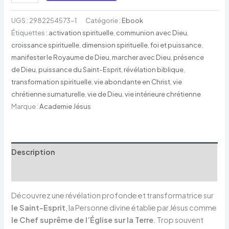
UGS :
2982254573-1
Catégorie :
Ebook
Étiquettes :
activation spirituelle
,
communion avec Dieu
,
croissance spirituelle
,
dimension spirituelle
,
foi et puissance
,
manifester le Royaume de Dieu
,
marcher avec Dieu
,
présence
de Dieu
,
puissance du Saint-Esprit
,
révélation biblique
,
transformation spirituelle
,
vie abondante en Christ
,
vie
chrétienne surnaturelle
,
vie de Dieu
,
vie intérieure chrétienne
Marque :
Academie Jésus
Description
Avis (0)
Découvrez une révélation profonde et transformatrice sur
le Saint-Esprit
, la Personne divine établie par Jésus comme
le Chef suprême de l’Église sur la Terre
. Trop souvent