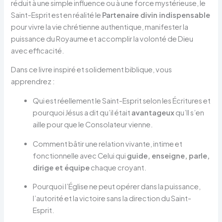
réduit à une simple influence ou à une force mystérieuse, le
Saint-Esprit est en réalité le
Partenaire divin indispensable
pour vivre la vie chrétienne authentique, manifester la
puissance du Royaume et accomplir la volonté de Dieu
avec efficacité.
Dans ce livre inspiré et solidement biblique, vous
apprendrez :
Qui est réellement le Saint-Esprit selon les Écritures et
pourquoi Jésus a dit qu’il était
avantageux
qu’Il s’en
aille pour que le Consolateur vienne.
Comment bâtir une relation vivante, intime et
fonctionnelle avec Celui qui
guide, enseigne, parle,
dirige et équipe
chaque croyant.
Pourquoi l’Église ne peut opérer dans la puissance,
l’autorité et la victoire sans la direction du Saint-
Esprit.