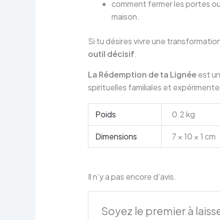
comment fermer les portes ouv
maison.
Si tu désires vivre une transformation
outil décisif
.
La Rédemption de ta Lignée
est un
spirituelles familiales et expérimente
Poids
0.2 kg
Dimensions
7 × 10 × 1 cm
Il n’y a pas encore d’avis.
Soyez le premier à laiss