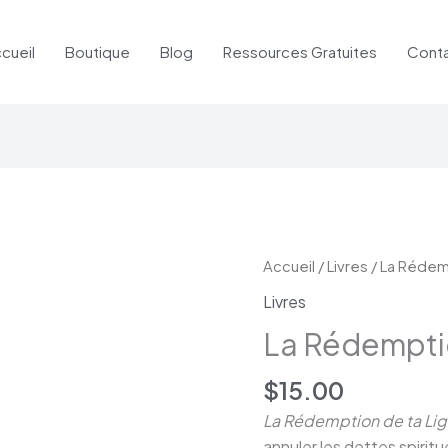
cueil
Boutique
Blog
Ressources Gratuites
Cont
quantité
Accueil
/
Livres
/ La Rédem
de
Livres
La
La Rédempti
Rédemption
de
$
15.00
ta
La Rédemption de ta Li
Lignée
annuler les dettes spirit