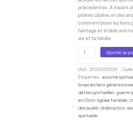
précédentes. À travers de
prières ciblées et des e
comment briser les liens 
héritage et établir une no
vie et ta famille.
Ajouter au pa
UGS :
292550020X
Catég
Étiquettes :
autorité spiritu
briser les liens générationne
dettes spirituelles
,
guerre s
en Christ
,
lignée familiale
,
o
des autels
,
rédemption
,
re
spirituelle