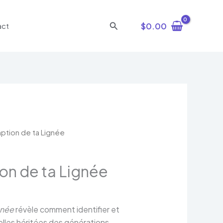
Rechercher
$
0.00
act
ption de ta Lignée
on de ta Lignée
gnée
révèle comment identifier et
uelles héritées des générations