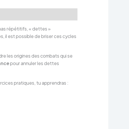
as répétitifs, « dettes »
 il est possible de briser ces cycles
re les origines des combats qui se
rance
pour annuler les dettes
rcices pratiques, tu apprendras :