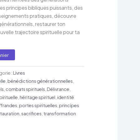
s principes bibliques puissants, des
nseignements pratiques, découvre
générationnels, restaurer ton
uvelle trajectoire spirituelle pour ta
nier
orie :
Livres
elle
,
bénédictions générationnelles
,
ls
,
combats spirituels
,
Délivrance
,
pirituelle
,
héritage spirituel
,
identité
ffrandes
,
portes spirituelles
,
principes
stauration
,
sacrifices
,
transformation