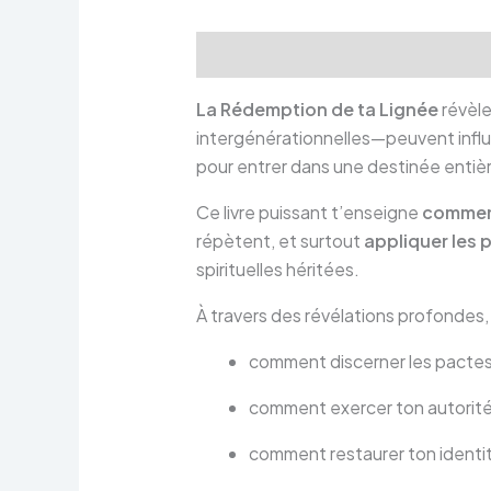
Description
Informations comp
La Rédemption de ta Lignée
révèle
intergénérationnelles—peuvent influen
pour entrer dans une destinée entiè
Ce livre puissant t’enseigne
comment 
répètent, et surtout
appliquer les 
spirituelles héritées.
À travers des révélations profondes,
comment discerner les pactes e
comment exercer ton autorité en
comment restaurer ton identité