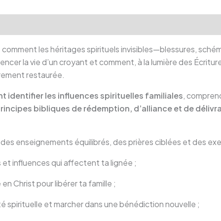
lémentaires
Avis (0)
 comment les héritages spirituels invisibles—blessures, schém
cer la vie d’un croyant et comment, à la lumière des Écritures,
rement restaurée.
identifier les influences spirituelles familiales
, comprend
principes bibliques de rédemption, d’alliance et de déliv
 des enseignements équilibrés, des prières ciblées et des exe
t influences qui affectent ta lignée ;
 Christ pour libérer ta famille ;
 spirituelle et marcher dans une bénédiction nouvelle ;